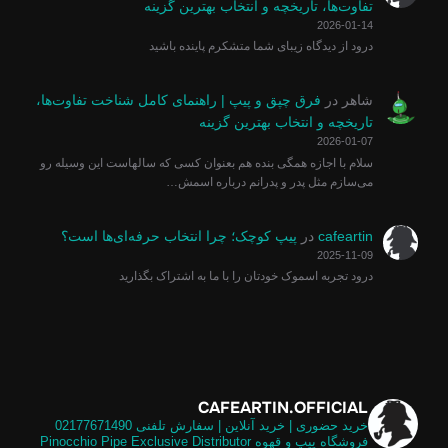
تفاوت‌ها، تاریخچه و انتخاب بهترین گزینه
2026-01-14
درود از دیدگاه زیبای شما متشکرم پاینده باشید
شاهر
در
فرق چپق و پیپ | راهنمای کامل شناخت تفاوت‌ها،
تاریخچه و انتخاب بهترین گزینه
2026-01-07
سلام با اجازه همگی بنده هم بعنوان کسی که سالهاست این وسیله رو
می‌سازم مثل پدر و پدرانم درباره اسمش…
cafeartin
در
پیپ کوچک؛ چرا انتخاب حرفه‌ای‌ها است؟
2025-11-09
درود تجربه اسموک خودتان را با ما به اشتراک بگذارید
CAFEARTIN.OFFICIAL
خرید حضوری | خرید آنلاین | سفارش تلفنی
02177671490
فروشگاه پیپ و قهوه
Pinocchio Pipe Exclusive Distributor