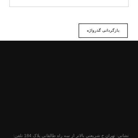
بازگردانی گذرواژه
نشانی: تهران خ شریعتی بالاتر از سه راه طالقانی پلاک 184 تلفن: