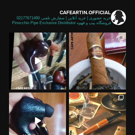
CAFEARTIN.OFFICIAL
خرید حضوری | خرید آنلاین | سفارش تلفنی
02177671490
فروشگاه پیپ و قهوه
Pinocchio Pipe Exclusive Distributor
ضوری
 استر پینوکیو پایپ درخشندگی عالی و
ز فیل
تشفشان یکی از خاص ترین شیپ های موج