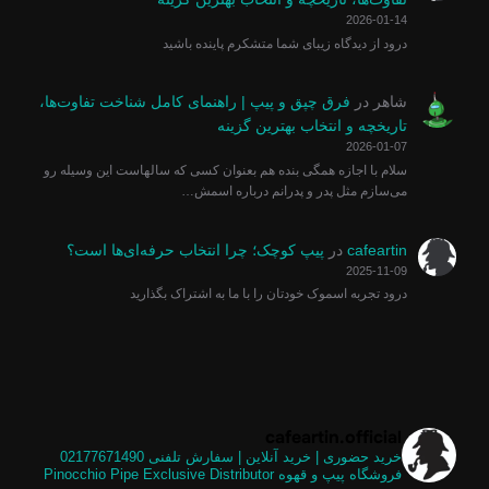
2026-01-14
درود از دیدگاه زیبای شما متشکرم پاینده باشید
شاهر
در
فرق چپق و پیپ | راهنمای کامل شناخت تفاوت‌ها،
تاریخچه و انتخاب بهترین گزینه
2026-01-07
سلام با اجازه همگی بنده هم بعنوان کسی که سالهاست این وسیله رو
می‌سازم مثل پدر و پدرانم درباره اسمش…
cafeartin
در
پیپ کوچک؛ چرا انتخاب حرفه‌ای‌ها است؟
2025-11-09
درود تجربه اسموک خودتان را با ما به اشتراک بگذارید
cafeartin.official
خرید حضوری | خرید آنلاین | سفارش تلفنی
02177671490
فروشگاه پیپ و قهوه
Pinocchio Pipe Exclusive Distributor