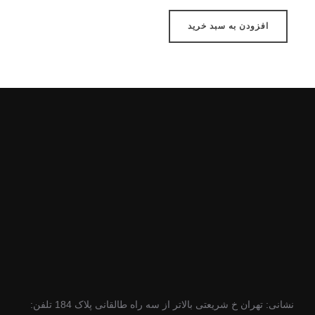
افزودن به سبد خرید
نشانی: تهران خ شریعتی بالاتر از سه راه طالقانی پلاک 184 تلفن: