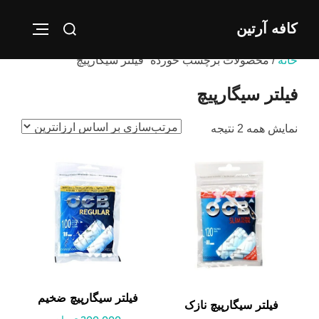
Ski
Search
کافه آرتین
t
IGATION
for:
conten
خانه
/ محصولات برچسب خورده “فیلتر سیگارپیچ”
فیلتر سیگارپیچ
مرتب‌سازی
نمایش همه 2 نتیجه
بر
اساس
قیمت:
کم
به
زیاد
فیلتر سیگارپیچ ضخیم
فیلتر سیگارپیچ نازک