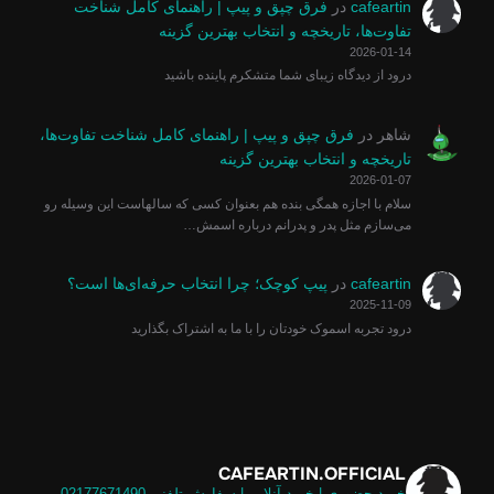
cafeartin
در
فرق چپق و پیپ | راهنمای کامل شناخت
تفاوت‌ها، تاریخچه و انتخاب بهترین گزینه
2026-01-14
درود از دیدگاه زیبای شما متشکرم پاینده باشید
شاهر
در
فرق چپق و پیپ | راهنمای کامل شناخت تفاوت‌ها،
تاریخچه و انتخاب بهترین گزینه
2026-01-07
سلام با اجازه همگی بنده هم بعنوان کسی که سالهاست این وسیله رو
می‌سازم مثل پدر و پدرانم درباره اسمش…
cafeartin
در
پیپ کوچک؛ چرا انتخاب حرفه‌ای‌ها است؟
2025-11-09
درود تجربه اسموک خودتان را با ما به اشتراک بگذارید
CAFEARTIN.OFFICIAL
خرید حضوری | خرید آنلاین | سفارش تلفنی
02177671490