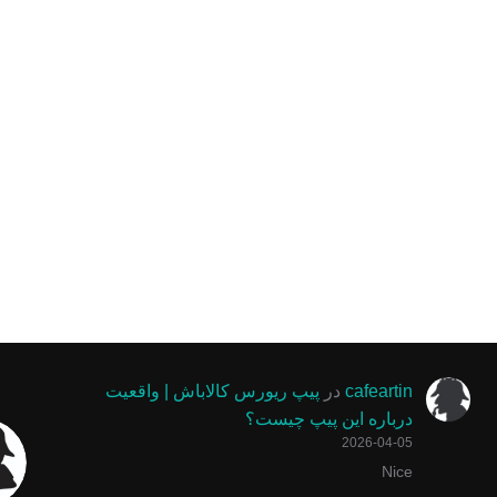
cafeartin
در
پیپ ریورس کالاباش | واقعیت
درباره این پیپ چیست؟
2026-04-05
Nice