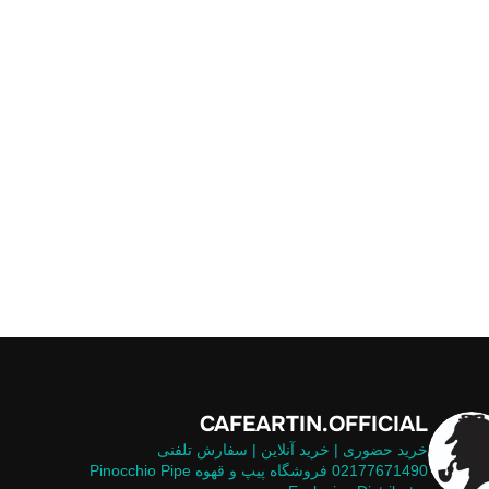
CAFEARTIN.OFFICIAL
خرید حضوری | خرید آنلاین | سفارش تلفنی
02177671490
فروشگاه پیپ و قهوه
Pinocchio Pipe