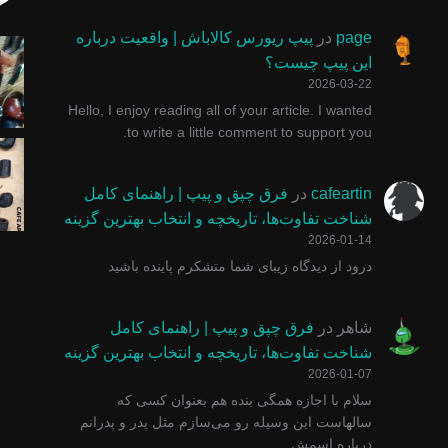
پیپ های سری پلی استر پینوکیو پایپ درخشندگی عالی و
چوب سیگار ایتالیایی برابر گلد امکان است
پیپ ولکانو یا آتشفشان یکی
با پول زیاد
page
در
پیپ ریورس کالاباش | واقعیت درباره
این پیپ چیست؟
2026-03-22
Hello, I enjoy reading all of your article. I wanted
to write a little comment to support you.
#پیپ #پیپ_دستساز #smokingpipe #pinocchiopipe #توتو
یه عده میگن پول خوب نیست .... وقتی معنای کلمات هم
پیپ گاسپارینی سری روستیک م
پیپ مرشام یک
cafeartin
در
فرق چپق و پیپ | راهنمای کامل
شناخت تفاوت‌ها، تاریخچه و انتخاب بهترین گزینه
2026-01-14
درود از دیدگاه زیبای شما متشکرم پاینده باشید
شاهر
در
فرق چپق و پیپ | راهنمای کامل
شناخت تفاوت‌ها، تاریخچه و انتخاب بهترین گزینه
2026-01-07
سلام با اجازه همگی بنده هم بعنوان کسی که
سالهاست این وسیله رو می‌سازم مثل پدر و پدرانم
درباره اسمش…