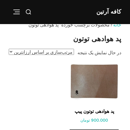
Ski
Search
کافه آرتین
t
IGATION
for:
conten
خانه
/ محصولات برچسب خورده “پد هوادهی توتون”
پد هوادهی توتون
در حال نمایش یک نتیجه
پد هوادهی توتون پیپ
900.000 تومان