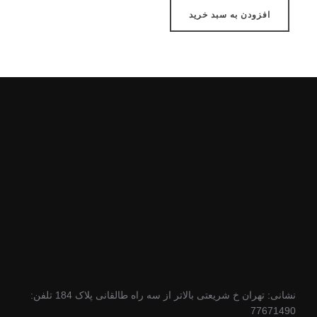
افزودن به سبد خرید
نشانی: تهران خ شریعتی بالاتر از سه راه طالقانی پلاک 184 تلفن:
77671490