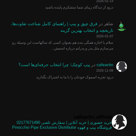
2026-01-14
درود از دیدگاه زیبای شما متشکرم پاینده باشید
شاهر
در
فرق چپق و پیپ | راهنمای کامل شناخت تفاوت‌ها،
تاریخچه و انتخاب بهترین گزینه
2026-01-07
سلام با اجازه همگی بنده هم بعنوان کسی که سالهاست این وسیله رو
می‌سازم مثل پدر و پدرانم درباره اسمش…
cafeartin
در
پیپ کوچک؛ چرا انتخاب حرفه‌ای‌ها است؟
2025-11-09
درود تجربه اسموک خودتان را با ما به اشتراک بگذارید
cafeartin.official
خرید حضوری | خرید آنلاین | سفارش تلفنی
02177671490
فروشگاه پیپ و قهوه
Pinocchio Pipe Exclusive Distributor