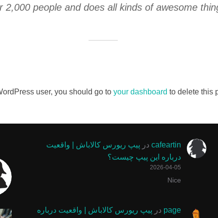
 2,000 people and does all kinds of awesome thin
ordPress user, you should go to
your dashboard
to delete this
cafeartin
در
پیپ ریورس کالاباش | واقعیت
درباره این پیپ چیست؟
2026-04-05
Nice
پیپ های سری پلی استر پینوکیو پایپ درخشندگی عالی و
چوب سیگار ایتالیایی برابر گلد امکان است
پیپ ولکانو یا آتشفشان یکی
با پول زیاد
page
در
پیپ ریورس کالاباش | واقعیت درباره