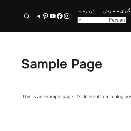
یگیری سفارش
درباره ما
Search
اینستاگرم
فیس‌بوک
یوتیوب
پینترست
تلگرام
for:
Sample Page
This is an example page. It’s different from a blog po