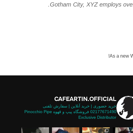
Gotham City, XYZ employs over
As a new W
CAFEARTIN.OFFICIAL
خرید حضوری | خرید آنلاین | سفارش تلفنی
02177671490
فروشگاه پیپ و قهوه
Pinocchio Pipe
Exclusive Distributor
فاده از فیل
 از خاص ترین شیپ های موج
 وارد کسب و کار نشین یه دوستی می‌گفت هم