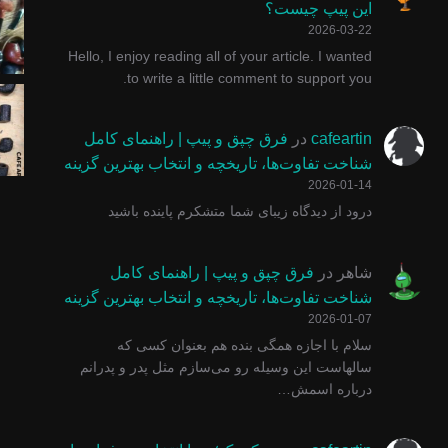
این پیپ چیست؟
2026-03-22
Hello, I enjoy reading all of your article. I wanted
to write a little comment to support you.
#پیپ #پیپ_دستساز #smokingpipe #pinocchiopipe #توتو
یه عده میگن پول خوب نیست .... وقتی معنای کلمات هم
پیپ گاسپارینی سری روستیک م
پیپ مرشام یک
cafeartin
در
فرق چپق و پیپ | راهنمای کامل
شناخت تفاوت‌ها، تاریخچه و انتخاب بهترین گزینه
2026-01-14
درود از دیدگاه زیبای شما متشکرم پاینده باشید
شاهر
در
فرق چپق و پیپ | راهنمای کامل
شناخت تفاوت‌ها، تاریخچه و انتخاب بهترین گزینه
2026-01-07
سلام با اجازه همگی بنده هم بعنوان کسی که
سالهاست این وسیله رو می‌سازم مثل پدر و پدرانم
درباره اسمش…