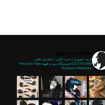
cafeartin.official
خرید حضوری | خرید آنلاین | سفارش تلفنی
02177671490
فروشگاه پیپ و قهوه
Pinocchio Pipe
Exclusive Distributor
یپ های موج
ر نشین یه دوستی می‌گفت هم
 پول خوب نیست .... وقتی معنای کلمات هم
ستثنایی در
 متریال ها برای ساخت پیپ
یح انجام کاری را بلد نیستید، اشکالی ندار