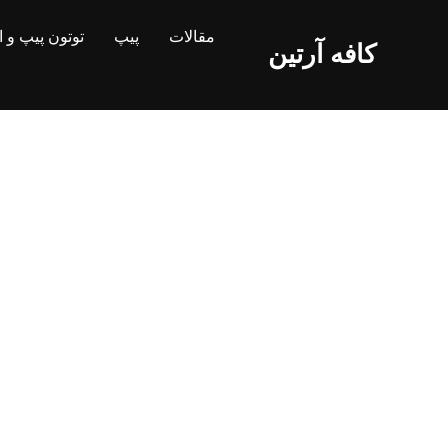
Ski
مقالات
پیپ
توتون پیپ و 
t
کافه آرتین
conten