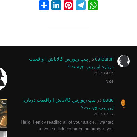
S
Li
Pi
T
W
h
n
nt
el
h
ar
k
er
e
at
e
e
e
gr
s
dI
st
a
A
n
m
p
cafeartin
در
پیپ ریورس کالاباش | واقعیت
p
درباره این پیپ چیست؟
2026-04-05
Nice
چوب سیگار ایتالیایی برابر گلد امکان استفاده از فیل
پیپ ولکانو یا آتشفشان یکی از خاص ترین ش
با پول زیاد وارد کسب و کا
یه عده میگن
page
در
پیپ ریورس کالاباش | واقعیت درباره
این پیپ چیست؟
2026-03-22
Hello, I enjoy reading all of your article. I wanted
to write a little comment to support you.
#پیپ #پیپ_دستساز #smokingpipe #pinocchiopipe #توتو
پیپ گاسپارینی سری روستیک محصولی ناب و ا
پیپ مرشام یکی از خاص ترین
اگر روش صح