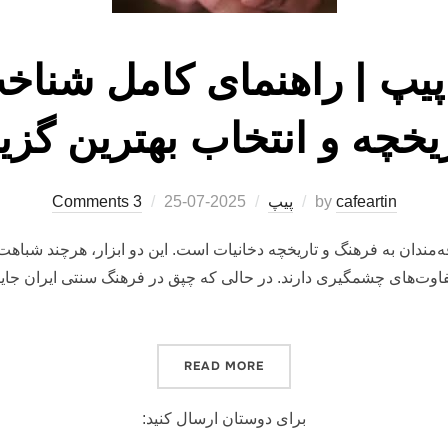
یپ | راهنمای کامل شناخت
یخچه و انتخاب بهترین گزی
Posted
cafeartin
by
پیپ
2025-07-25
3 Comments
on
مندان به فرهنگ و تاریخچه دخانیات است. این دو ابزار، هرچند شباهت‌ها
ت‌های چشمگیری دارند. در حالی که چپق در فرهنگ سنتی ایران جایگاه
“فرق چپق و پیپ | راهنمای کامل 
READ MORE
برای دوستان ارسال کنید: