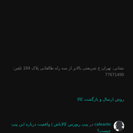
نشانی: تهران خ شریعتی بالاتر از سه راه طالقانی پلاک 184 تلفن:
77671490
روش ارسال و بازگشت کالا
cafeartin
در
پیپ ریورس کالاباش | واقعیت درباره این پیپ
چیست؟