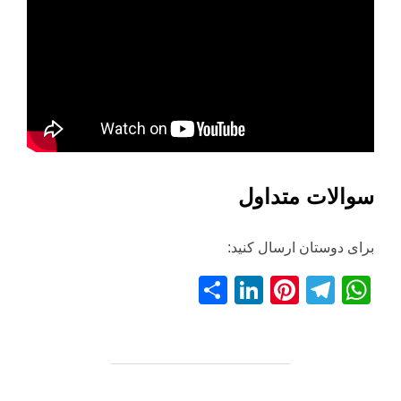
سوالات متداول
برای دوستان ارسال کنید:
S
Li
Pi
T
W
h
n
nt
el
h
ar
k
er
e
at
e
e
e
gr
s