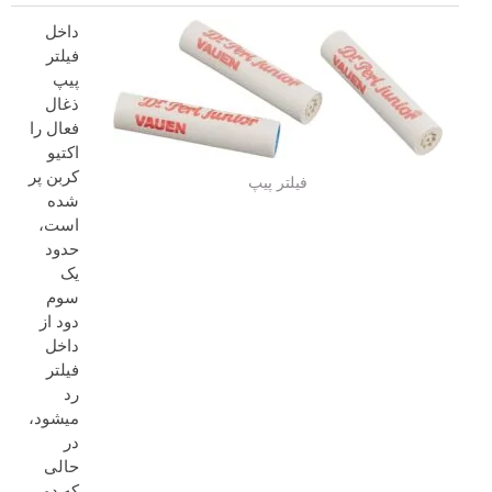
داخل
فیلتر
پیپ
ذغال
فعال را
اکتیو
کربن پر
فیلتر پیپ
شده
است،
حدود
یک
سوم
دود از
داخل
فیلتر
رد
میشود،
در
حالی
که دو