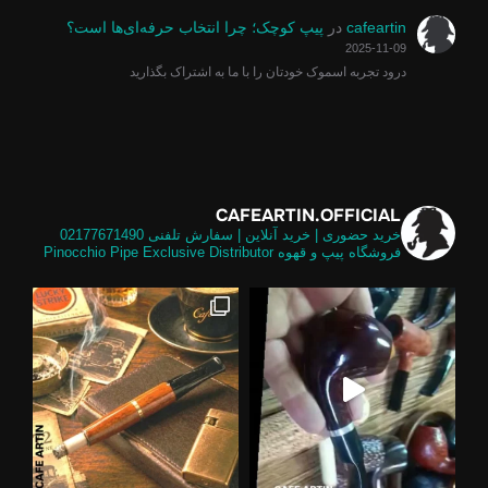
cafeartin
در
پیپ کوچک؛ چرا انتخاب حرفه‌ای‌ها است؟
2025-11-09
درود تجربه اسموک خودتان را با ما به اشتراک بگذارید
CAFEARTIN.OFFICIAL
خرید حضوری | خرید آنلاین | سفارش تلفنی
02177671490
فروشگاه پیپ و قهوه
Pinocchio Pipe Exclusive Distributor
لی و
تالیایی برابر گلد امکان استفاده از فیل