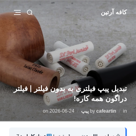
Ski
Search
کافه آرتین
t
IGATION
for:
conten
تبدیل پیپ فیلتری به بدون فیلتر | فیلتر
دراگون همه کاره!
Posted
in
cafeartin
by
پیپ
2026-06-24
on
on