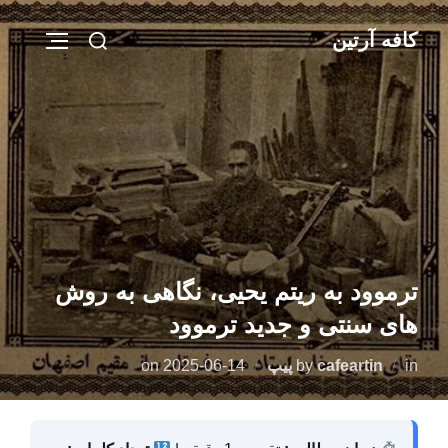
Ski
Search
کافه آرتین
t
IGATION
for:
conten
ترموود به ریتم یحیی، نگاهی به روش
های سنتی و جدید ترموود
Posted
in
cafeartin
by
پیپ
2025-06-14
on
on