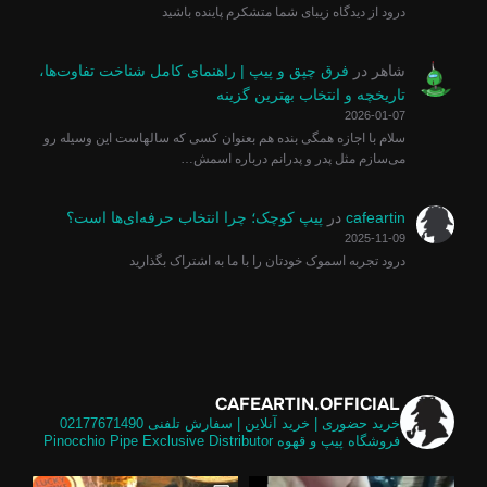
درود از دیدگاه زیبای شما متشکرم پاینده باشید
شاهر
در
فرق چپق و پیپ | راهنمای کامل شناخت تفاوت‌ها،
تاریخچه و انتخاب بهترین گزینه
2026-01-07
سلام با اجازه همگی بنده هم بعنوان کسی که سالهاست این وسیله رو
می‌سازم مثل پدر و پدرانم درباره اسمش…
cafeartin
در
پیپ کوچک؛ چرا انتخاب حرفه‌ای‌ها است؟
2025-11-09
درود تجربه اسموک خودتان را با ما به اشتراک بگذارید
CAFEARTIN.OFFICIAL
خرید حضوری | خرید آنلاین | سفارش تلفنی
02177671490
فروشگاه پیپ و قهوه
Pinocchio Pipe Exclusive Distributor
لی و
تالیایی برابر گلد امکان استفاده از فیل