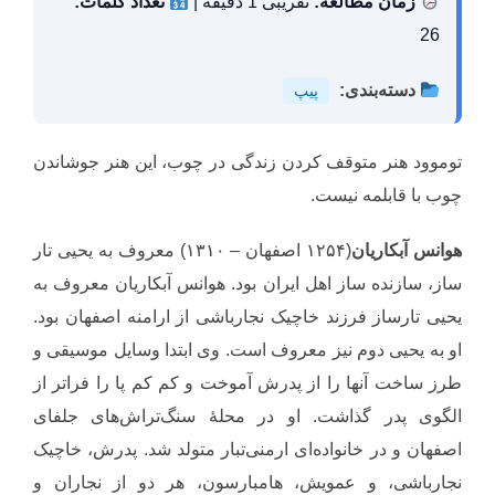
زمان مطالعه:
تقریبی 1 دقیقه |
تعداد کلمات:
26
دسته‌بندی:
پیپ
توموود هنر متوقف کردن زندگی در چوب، این هنر جوشاندن
چوب با قابلمه نیست.
هوانس آبکاریان
(۱۲۵۴ اصفهان – ۱۳۱۰) معروف به یحیی تار
ساز، سازنده ساز اهل ایران بود. هوانس آبکاریان معروف به
یحیی تارساز فرزند خاچیک نجارباشی از ارامنه اصفهان بود.
او به یحیی دوم نیز معروف است. وی ابتدا وسایل موسیقی و
طرز ساخت آنها را از پدرش آموخت و کم کم پا را فراتر از
الگوی پدر گذاشت. او در محلهٔ سنگ‌تراش‌های جلفای
اصفهان و در خانواده‌ای ارمنی‌تبار متولد شد. پدرش، خاچیک
نجارباشی، و عمویش، هامبارسون، هر دو از نجاران و