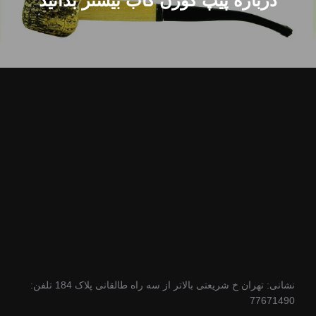
درباره پیپ کورن کاب بیشتر بدانید
نشانی: تهران خ شریعتی بالاتر از سه راه طالقانی پلاک 184 تلفن:
77671490