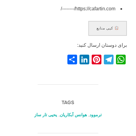
https://cafartin.com/--------/
کپی منابع
برای دوستان ارسال کنید:
S
Li
Pi
T
W
h
n
nt
el
h
ar
k
er
e
at
e
e
e
gr
s
dI
st
a
A
TAGS
n
m
p
ترموود
,
هوانس آبکاریان
,
یحیی تار ساز
p