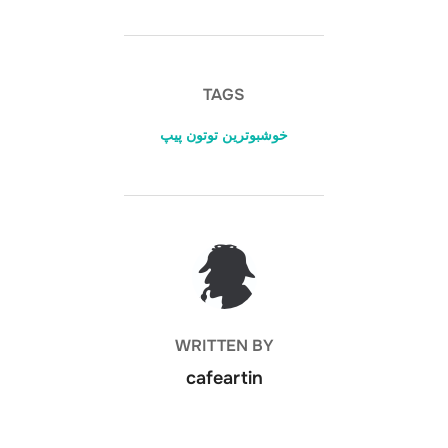
ar
k
er
e
at
e
e
e
gr
s
dI
st
a
A
TAGS
n
m
p
خوشبوترین توتون پیپ
p
POST AUTHOR
WRITTEN BY
cafeartin