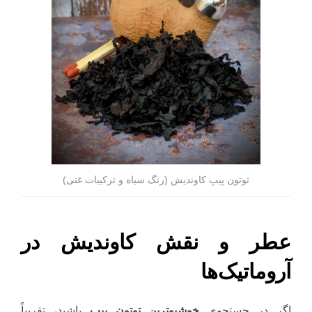
توتون پیپ کاوندیش (رنگ سیاه و ترکیبات غنی)
عطر و نقش کاوندیش در
آروماتیک‌ها
اگر در جستجوی
خوشبوترین توتون پیپ
باشید، تقریباً