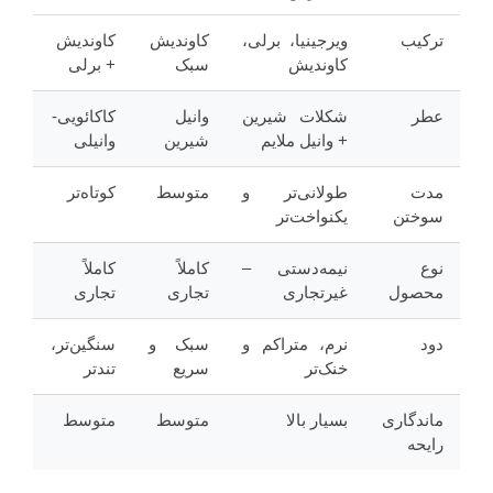
ترکیب
ویرجینیا، برلی،
کاوندیش
کاوندیش
کاوندیش
سبک
+ برلی
عطر
شکلات شیرین
وانیل
کاکائویی-
+ وانیل ملایم
شیرین
وانیلی
مدت
طولانی‌تر و
متوسط
کوتاه‌تر
سوختن
یکنواخت‌تر
نوع
نیمه‌دستی –
کاملاً
کاملاً
محصول
غیرتجاری
تجاری
تجاری
دود
نرم، متراکم و
سبک و
سنگین‌تر،
خنک‌تر
سریع
تندتر
ماندگاری
بسیار بالا
متوسط
متوسط
رایحه