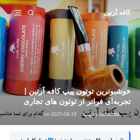
Ski
Search
کافه آرتین
t
IGATION
for:
conten
خوشبوترین توتون پیپ کافه آرتین |
تجربه‌ای فراتر از توتون های تجاری
Posted
in
cafeartin
by
پیپ
2025-08-19
on
on