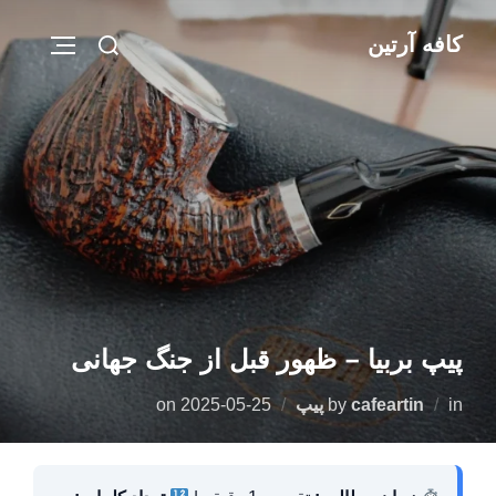
Ski
Search
کافه آرتین
t
IGATION
for:
conten
پیپ بربیا – ظهور قبل از جنگ جهانی
Posted
in
cafeartin
by
پیپ
2025-05-25
on
on