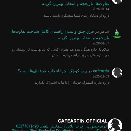
تفاوت‌ها، تاریخچه و انتخاب بهترین گزینه
2026-01-14
درود از دیدگاه زیبای شما متشکرم پاینده باشید
شاهر
در
فرق چپق و پیپ | راهنمای کامل شناخت تفاوت‌ها،
تاریخچه و انتخاب بهترین گزینه
2026-01-07
سلام با اجازه همگی بنده هم بعنوان کسی که سالهاست این وسیله رو
می‌سازم مثل پدر و پدرانم درباره اسمش…
cafeartin
در
پیپ کوچک؛ چرا انتخاب حرفه‌ای‌ها است؟
2025-11-09
درود تجربه اسموک خودتان را با ما به اشتراک بگذارید
CAFEARTIN.OFFICIAL
خرید حضوری | خرید آنلاین | سفارش تلفنی
02177671490
فروشگاه پیپ و قهوه
Pinocchio Pipe Exclusive Distributor