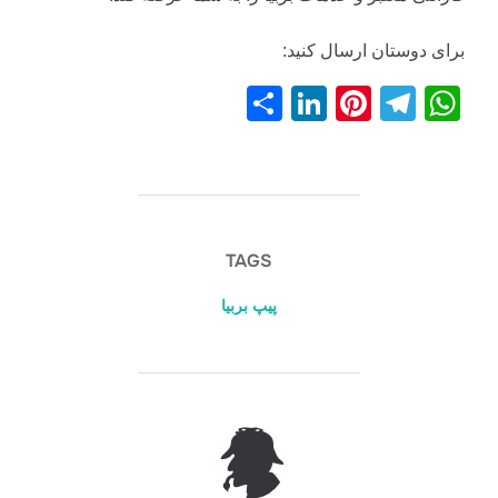
برای دوستان ارسال کنید:
S
Li
Pi
T
W
h
n
nt
el
h
ar
k
er
e
at
e
e
e
gr
s
dI
st
a
A
TAGS
n
m
p
پیپ بربیا
p
POST AUTHOR