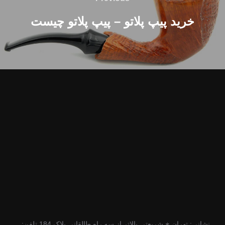
خرید پیپ پلاتو – پیپ پلاتو چیست
نشانی: تهران خ شریعتی بالاتر از سه راه طالقانی پلاک 184 تلفن: