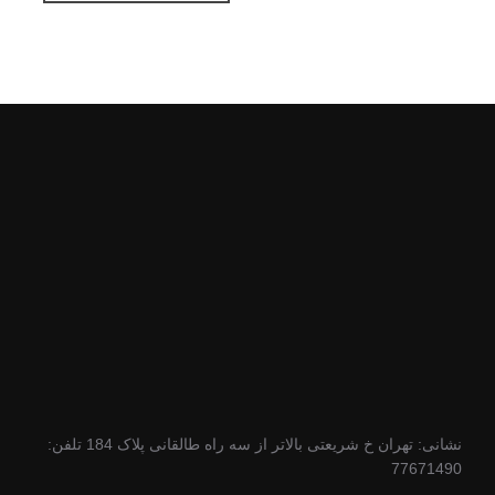
نشانی: تهران خ شریعتی بالاتر از سه راه طالقانی پلاک 184 تلفن:
77671490