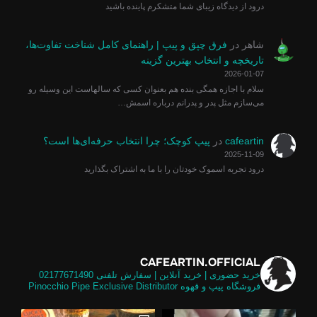
درود از دیدگاه زیبای شما متشکرم پاینده باشید
شاهر
در
فرق چپق و پیپ | راهنمای کامل شناخت تفاوت‌ها،
تاریخچه و انتخاب بهترین گزینه
2026-01-07
سلام با اجازه همگی بنده هم بعنوان کسی که سالهاست این وسیله رو
می‌سازم مثل پدر و پدرانم درباره اسمش…
cafeartin
در
پیپ کوچک؛ چرا انتخاب حرفه‌ای‌ها است؟
2025-11-09
درود تجربه اسموک خودتان را با ما به اشتراک بگذارید
CAFEARTIN.OFFICIAL
خرید حضوری | خرید آنلاین | سفارش تلفنی
02177671490
فروشگاه پیپ و قهوه
Pinocchio Pipe Exclusive Distributor
لی و
تالیایی برابر گلد امکان استفاده از فیل