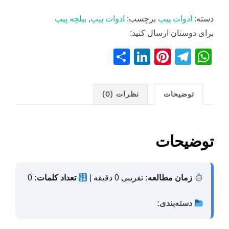
شرلوک
دسته:
ادوات پیپ
برچسب:
ادوات پیپ
,
بیلچه پیپ
هلمز
برای دوستان ارسال کنید:
عدد
S
Li
Pi
T
W
h
n
nt
el
h
ar
k
er
e
at
توضیحات
نظرات (0)
e
e
e
gr
s
dI
st
a
A
n
m
p
توضیحات
p
زمان مطالعه:
تقریبی 0 دقیقه |
تعداد کلمات:
0
دسته‌بندی: