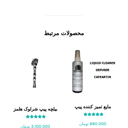
محصولات مرتبط
مایع تمیز کننده پیپ
بیلچه پیپ شرلوک هلمز
امتیاز
امتیاز
880.000 تومان
5.00
3.100.000 تومان
5.00
از 5