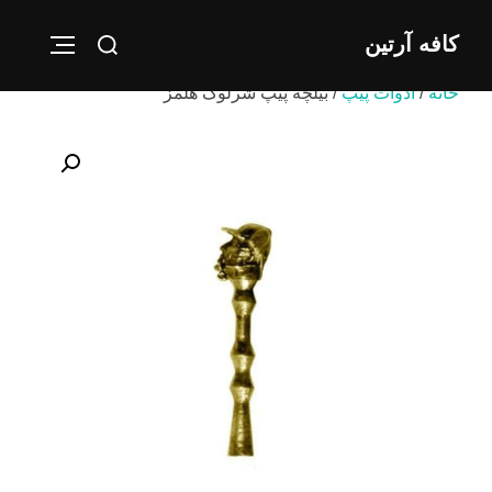
Ski
Search
کافه آرتین
t
IGATION
for:
conten
خانه
/
ادوات پیپ
/ بیلچه پیپ شرلوک هلمز