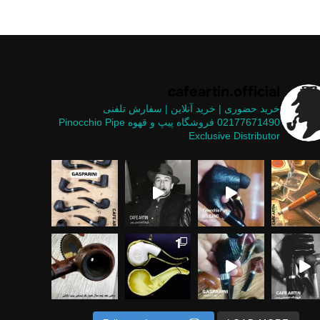
cafeartin.official
خرید حضوری | خرید آنلاین | سفارش تلفنی
02177671490
فروشگاه پیپ و قهوه
Pinocchio Pipe
Exclusive Distributor
یپ های موج
ر نشین یه دوستی می‌گفت هم
 پول خوب نیست .... وقتی معنای کلمات هم
ستثنایی در
 متریال ها برای ساخت پیپ
یح انجام کاری را بلد نیستید، اشکالی ندار