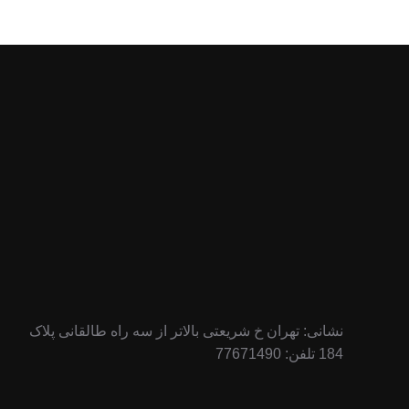
نشانی: تهران خ شریعتی بالاتر از سه راه طالقانی پلاک
184 تلفن: 77671490