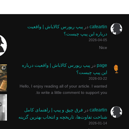
cafeartin
در
پیپ ریورس کالاباش | واقعیت
درباره این پیپ چیست؟
2026-04-05
Nice
چوب سیگار ایتالیایی برابر گلد امکان استفاده از فیل
پیپ ولکانو یا آتشفشان یکی از خاص ترین ش
با پول زیاد وارد کسب و کا
یه عده میگن
page
در
پیپ ریورس کالاباش | واقعیت درباره
این پیپ چیست؟
2026-03-22
Hello, I enjoy reading all of your article. I wanted
to write a little comment to support you.
#پیپ #پیپ_دستساز #smokingpipe #pinocchiopipe #توتو
پیپ گاسپارینی سری روستیک محصولی ناب و ا
پیپ مرشام یکی از خاص ترین
اگر روش صح
cafeartin
در
فرق چپق و پیپ | راهنمای کامل
شناخت تفاوت‌ها، تاریخچه و انتخاب بهترین گزینه
2026-01-14