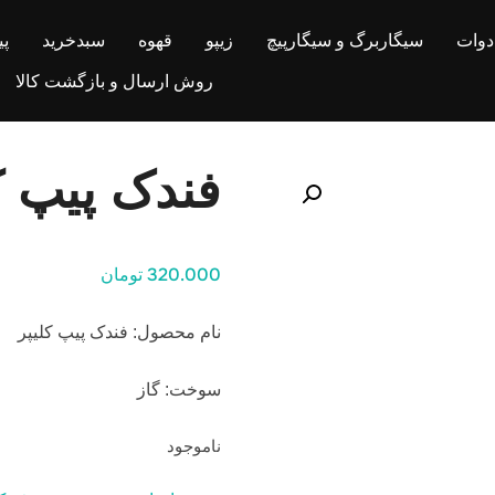
ادوات
سیگاربرگ و سیگارپیچ
زیپو
قهوه
سبدخرید
پ
روش ارسال و بازگشت کالا
فندک پیپ ک
320.000 تومان
نام محصول: فندک پیپ کلیپر
سوخت: گاز
ناموجود