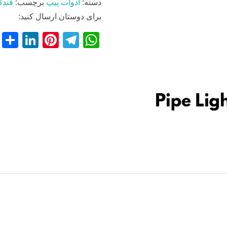
دسته:
ادوات پیپ
برچسب:
فندک
برای دوستان ارسال کنید:
S
Li
Pi
T
W
h
n
nt
el
h
r
k
er
e
at
e
e
e
gr
s
dI
st
a
A
n
m
p
p