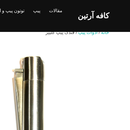
Ski
مقالات
پیپ
توتون پیپ و 
t
کافه آرتین
conten
خانه
/
ادوات پیپ
/ فندک پیپ کلیپر