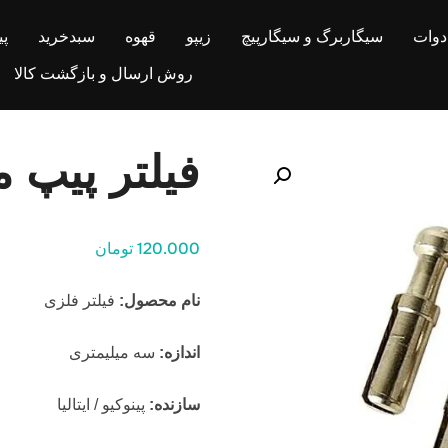
ادوات
سیگاربرگ و سیگارپیچ
زیپو
قهوه
سبدخرید
پ
روش ارسال و بازگشت کالا
فیلتر پیپ م
120.000 تومان
نام محصول:
فیلتر فلزی
اندازه:
سه میلیمتری
سازنده:
پینوکیو / ایتالیا