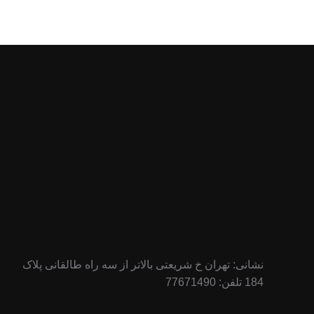
نشانی: تهران خ شریعتی بالاتر از سه راه طالقانی پلاک
184 تلفن: 77671490