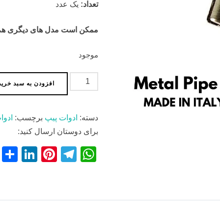
تعداد:
یک عدد
ممکن است مدل های دیگری هم مو
موجود
فیلتر
افزودن به سبد خرید
پیپ
متال
دسته:
ادوات پیپ
برچسب:
ادوا
عدد
برای دوستان ارسال کنید:
S
Li
Pi
T
W
h
n
nt
el
h
r
k
er
e
at
e
e
e
gr
s
dI
st
a
A