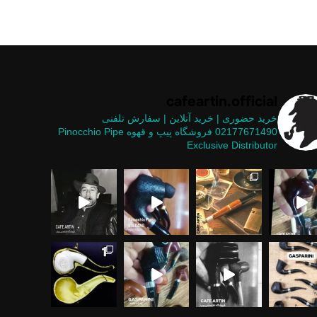
cafeartin.official
خرید حضوری | خرید آنلاین | سفارش تلفنی
02177671490
فروشگاه پیپ و قهوه
Pinocchio Pipe
Exclusive Distributor
فاده از فیل
 از خاص ترین شیپ های موج
 وارد کسب و کار نشین یه دوستی می‌گفت هم
حصولی ناب و استثنایی در
ی از خاص ترین متریال ها برای ساخت پیپ