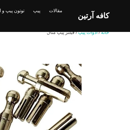
Ski
مقالات
پیپ
توتون پیپ و 
t
کافه آرتین
conten
خانه
/
ادوات پیپ
/ فیلتر پیپ متال