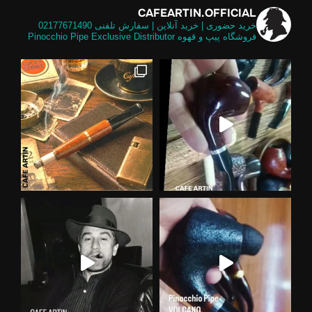
CAFEARTIN.OFFICIAL
خرید حضوری | خرید آنلاین | سفارش تلفنی
02177671490
فروشگاه پیپ و قهوه
Pinocchio Pipe Exclusive Distributor
لی و
تالیایی برابر گلد امکان استفاده از فیل
 موج
د کسب و کار نشین یه دوستی می‌گفت هم