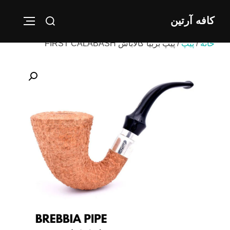
Ski
Search
کافه آرتین
t
IGATION
for:
conten
خانه
/
پیپ
/ پیپ بربیا کالاباش FIRST CALABASH