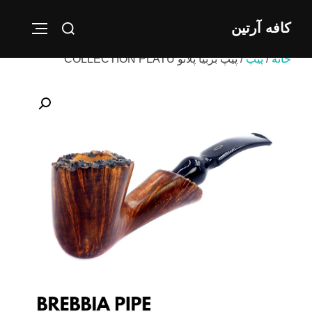
Ski
Search
کافه آرتین
t
IGATION
for:
conten
خانه
/
پیپ
/ پیپ بربیا پلاتو COLLECTION PLATU