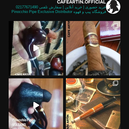
CAFEARTIN.OFFICIAL
خرید حضوری | خرید آنلاین | سفارش تلفنی
02177671490
فروشگاه پیپ و قهوه
Pinocchio Pipe Exclusive Distributor
ضوری
 استر پینوکیو پایپ درخشندگی عالی و
ز فیل
تشفشان یکی از خاص ترین شیپ های موج