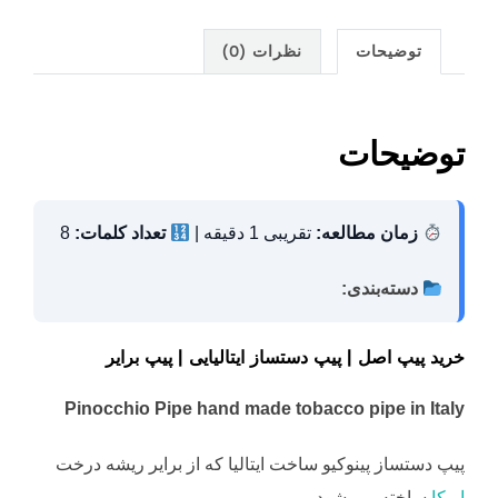
h
n
nt
el
h
ar
k
er
e
at
توضیحات
نظرات (0)
e
e
e
gr
s
dI
st
a
A
n
m
p
توضیحات
p
زمان مطالعه:
تقریبی 1 دقیقه |
تعداد کلمات:
8
دسته‌بندی:
خرید پیپ اصل | پیپ دستساز ایتالیایی | پیپ برایر
Pinocchio Pipe
hand made tobacco pipe in Italy
پیپ دستساز پینوکیو ساخت ایتالیا که از برایر ریشه درخت
اریکا
ساخته می شود