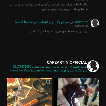
سلام با اجازه همگی بنده هم بعنوان کسی که سالهاست این وسیله رو
می‌سازم مثل پدر و پدرانم درباره اسمش…
cafeartin
در
پیپ کوچک؛ چرا انتخاب حرفه‌ای‌ها است؟
2025-11-09
درود تجربه اسموک خودتان را با ما به اشتراک بگذارید
CAFEARTIN.OFFICIAL
خرید حضوری | خرید آنلاین | سفارش تلفنی
02177671490
فروشگاه پیپ و قهوه
Pinocchio Pipe Exclusive Distributor
لی و
تالیایی برابر گلد امکان استفاده از فیل