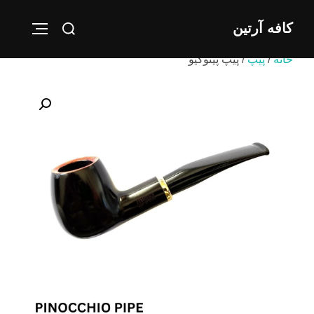
Ski
Search
کافه آرتین
t
IGATION
for:
conten
خانه
/
پیپ
/ پیپ پینوکیو