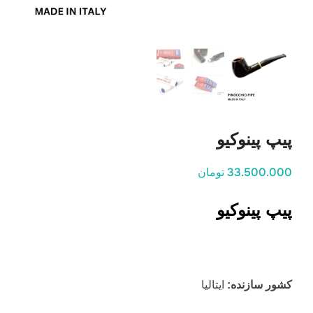
پیپ پینوکیو
33.500.000 تومان
پیپ پینوکیو
کشور سازنده:
ایتالیا