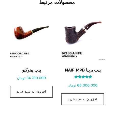
محصولات مرتبط
پیپ بربیا NAIF MPB
پیپ پینوکیو
34.700.000 تومان
امتیاز
66.000.000 تومان
5.00
از 5
افزودن به سبد خرید
افزودن به سبد خرید