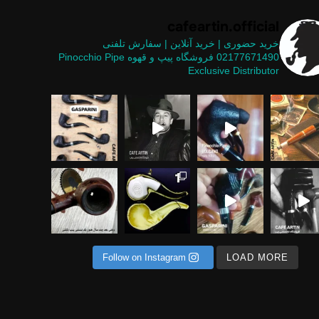
cafeartin.official
خرید حضوری | خرید آنلاین | سفارش تلفنی
02177671490
فروشگاه پیپ و قهوه
Pinocchio Pipe
Exclusive Distributor
یپ های موج
ر نشین یه دوستی می‌گفت هم
 پول خوب نیست .... وقتی معنای کلمات هم
ستثنایی در
 متریال ها برای ساخت پیپ
یح انجام کاری را بلد نیستید، اشکالی ندار
Follow on Instagram
LOAD MORE