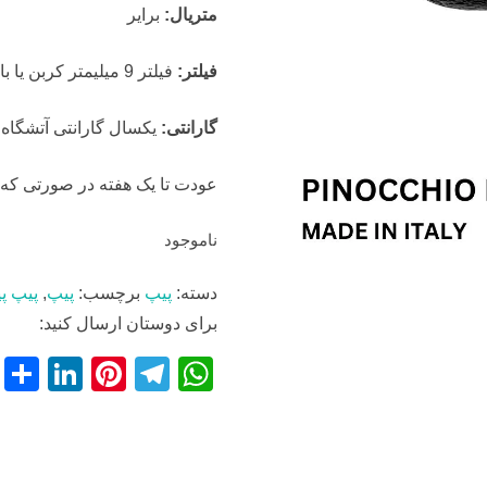
متریال:
برایر
فیلتر:
فیلتر 9 میلیمتر کربن یا بالسا
گارانتی:
یکسال گارانتی آتشگاه
عودت تا یک هفته در صورتی که 
ناموجود
دسته:
پیپ
برچسب:
پیپ
,
پیپ پی
برای دوستان ارسال کنید:
S
Li
Pi
T
W
h
n
nt
el
h
r
k
er
e
at
e
e
e
gr
s