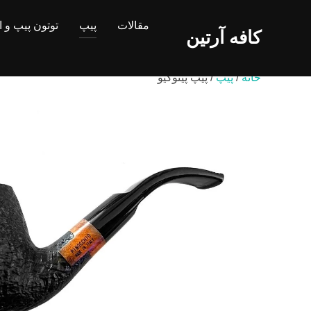
Ski
مقالات
پیپ
توتون پیپ و 
t
کافه آرتین
conten
خانه
/
پیپ
/ پیپ پینوکیو