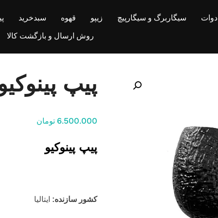
ادوات
سیگاربرگ و سیگارپیچ
زیپو
قهوه
سبدخرید
پ
روش ارسال و بازگشت کالا
پیپ پینوکیو
6.500.000 تومان
پیپ پینوکیو
کشور سازنده:
ایتالیا