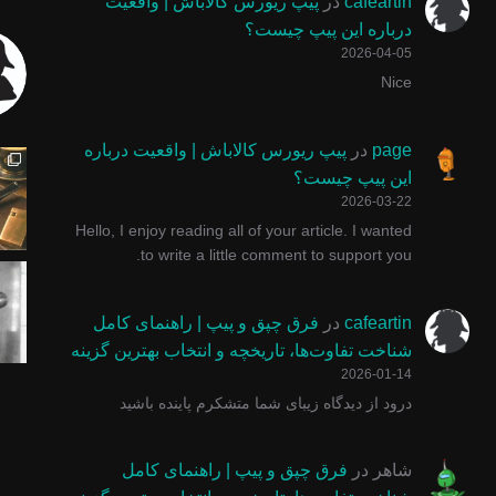
cafeartin
در
پیپ ریورس کالاباش | واقعیت
درباره این پیپ چیست؟
2026-04-05
Nice
چوب سیگار ایتالیایی برابر گلد امکان استفاده از فیل
پیپ ولکانو یا آتشفشان یکی از خاص ترین ش
با پول زیاد وارد کسب و کا
یه عده میگن
page
در
پیپ ریورس کالاباش | واقعیت درباره
این پیپ چیست؟
2026-03-22
Hello, I enjoy reading all of your article. I wanted
to write a little comment to support you.
#پیپ #پیپ_دستساز #smokingpipe #pinocchiopipe #توتو
پیپ گاسپارینی سری روستیک محصولی ناب و ا
پیپ مرشام یکی از خاص ترین
اگر روش صح
cafeartin
در
فرق چپق و پیپ | راهنمای کامل
شناخت تفاوت‌ها، تاریخچه و انتخاب بهترین گزینه
2026-01-14
درود از دیدگاه زیبای شما متشکرم پاینده باشید
شاهر
در
فرق چپق و پیپ | راهنمای کامل