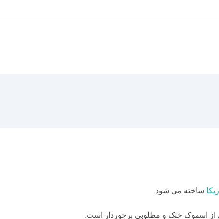
dI
st
a
A
n
m
p
p
ریکا
ساخته می شود
ل از اسموک خنک و مطلوبی برخوردار است.