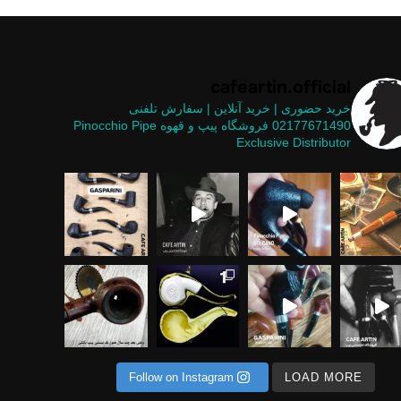
cafeartin.official
خرید حضوری | خرید آنلاین | سفارش تلفنی
02177671490
فروشگاه پیپ و قهوه
Pinocchio Pipe
Exclusive Distributor
یپ های موج
ر نشین یه دوستی می‌گفت هم
 پول خوب نیست .... وقتی معنای کلمات هم
ستثنایی در
 متریال ها برای ساخت پیپ
یح انجام کاری را بلد نیستید، اشکالی ندار
Follow on Instagram
LOAD MORE