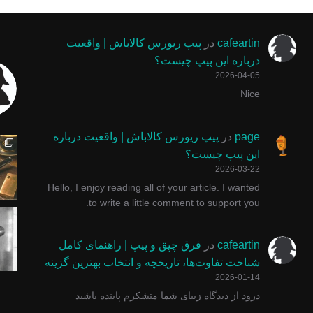
cafeartin
در
پیپ ریورس کالاباش | واقعیت
درباره این پیپ چیست؟
2026-04-05
Nice
چوب سیگار ایتالیایی برابر گلد امکان استفاده از فیل
پیپ ولکانو یا آتشفشان یکی از خاص ترین ش
با پول زیاد وارد کسب و کا
یه عده میگن
page
در
پیپ ریورس کالاباش | واقعیت درباره
این پیپ چیست؟
2026-03-22
Hello, I enjoy reading all of your article. I wanted
to write a little comment to support you.
#پیپ #پیپ_دستساز #smokingpipe #pinocchiopipe #توتو
پیپ گاسپارینی سری روستیک محصولی ناب و ا
پیپ مرشام یکی از خاص ترین
اگر روش صح
cafeartin
در
فرق چپق و پیپ | راهنمای کامل
شناخت تفاوت‌ها، تاریخچه و انتخاب بهترین گزینه
2026-01-14
درود از دیدگاه زیبای شما متشکرم پاینده باشید