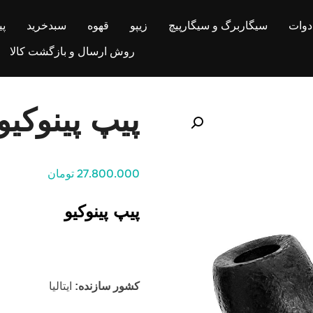
ادوات
سیگاربرگ و سیگارپیچ
زیپو
قهوه
سبدخرید
پ
روش ارسال و بازگشت کالا
پیپ پینوکیو
27.800.000 تومان
پیپ پینوکیو
کشور سازنده:
ایتالیا