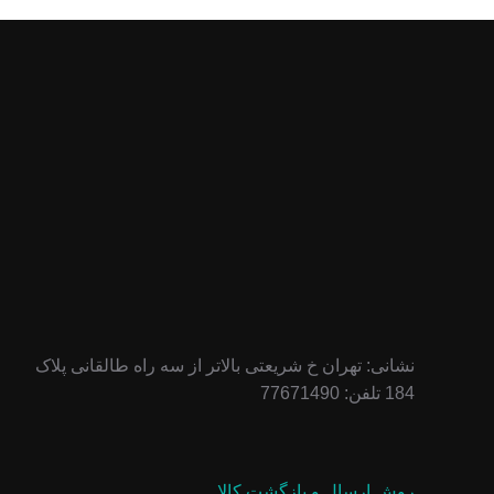
نشانی: تهران خ شریعتی بالاتر از سه راه طالقانی پلاک
184 تلفن: 77671490
روش ارسال و بازگشت کالا