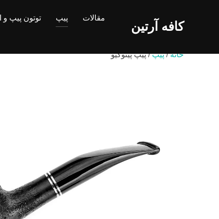
Ski
مقالات
پیپ
توتون پیپ و 
t
کافه آرتین
conten
خانه
/
پیپ
/ پیپ پینوکیو