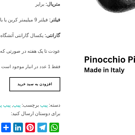
متریال:
برایر
فیلتر:
فیلتر 9 میلیمتر کربن یا بالسا
گارانتی:
یکسال گارانتی آتشگاه
عودت تا یک هفته در صورتی که 
فقط 1 عدد در انبار موجود است
پیپ
افزودن به سبد خرید
پینوکیو
عدد
دسته:
پیپ
برچسب:
پیپ
,
پیپ پی
برای دوستان ارسال کنید:
S
Li
Pi
T
W