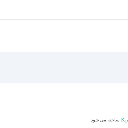
h
n
nt
el
h
r
k
er
e
at
e
e
e
gr
s
dI
st
a
A
n
m
p
p
ریکا
ساخته می شود