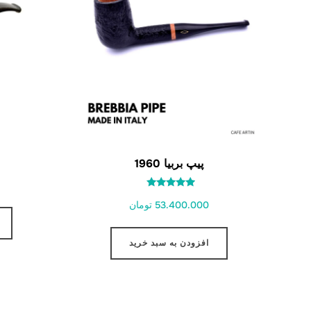
پیپ بربیا 1960
امتیاز
53.400.000 تومان
5.00
از 5
افزودن به سبد خرید