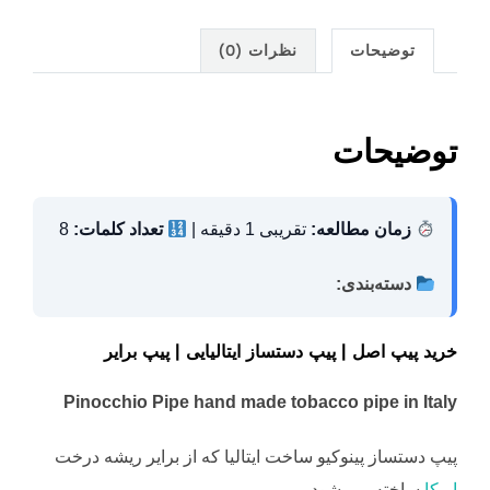
h
n
nt
el
h
ar
k
er
e
at
توضیحات
نظرات (0)
e
e
e
gr
s
dI
st
a
A
n
m
p
توضیحات
p
زمان مطالعه:
تقریبی 1 دقیقه |
تعداد کلمات:
8
دسته‌بندی:
خرید پیپ اصل | پیپ دستساز ایتالیایی | پیپ برایر
Pinocchio Pipe
hand made tobacco pipe in Italy
پیپ دستساز پینوکیو ساخت ایتالیا که از برایر ریشه درخت
اریکا
ساخته می شود