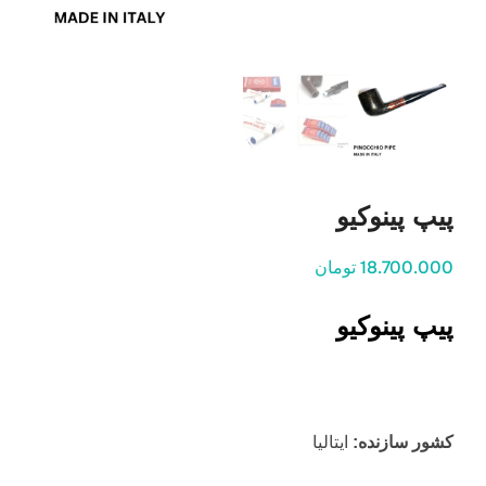
پیپ پینوکیو
18.700.000 تومان
پیپ پینوکیو
کشور سازنده:
ایتالیا