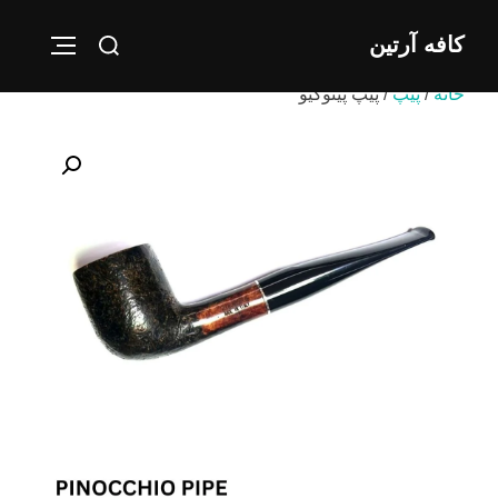
Ski
Search
کافه آرتین
t
IGATION
for:
conten
خانه
/
پیپ
/ پیپ پینوکیو