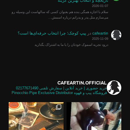
تاریخچه و انتخاب بهترین گزینه
2026-01-07
سلام با اجازه همگی بنده هم بعنوان کسی که سالهاست این وسیله رو
می‌سازم مثل پدر و پدرانم درباره اسمش…
cafeartin
در
پیپ کوچک؛ چرا انتخاب حرفه‌ای‌ها است؟
2025-11-09
درود تجربه اسموک خودتان را با ما به اشتراک بگذارید
CAFEARTIN.OFFICIAL
خرید حضوری | خرید آنلاین | سفارش تلفنی
02177671490
فروشگاه پیپ و قهوه
Pinocchio Pipe Exclusive Distributor
لی و
تالیایی برابر گلد امکان استفاده از فیل