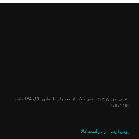
نشانی: تهران خ شریعتی بالاتر از سه راه طالقانی پلاک 184 تلفن:
77671490
روش ارسال و بازگشت کالا