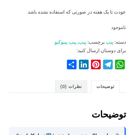
عودت تا یک هفته در صورتی که استفاده نشده باشد
ناموجود
دسته:
پیپ
برچسب:
پیپ
,
پیپ پینوکیو
برای دوستان ارسال کنید:
S
Li
Pi
T
W
h
n
nt
el
h
ar
k
er
e
at
توضیحات
نظرات (0)
e
e
e
gr
s
dI
st
a
A
n
m
p
توضیحات
p