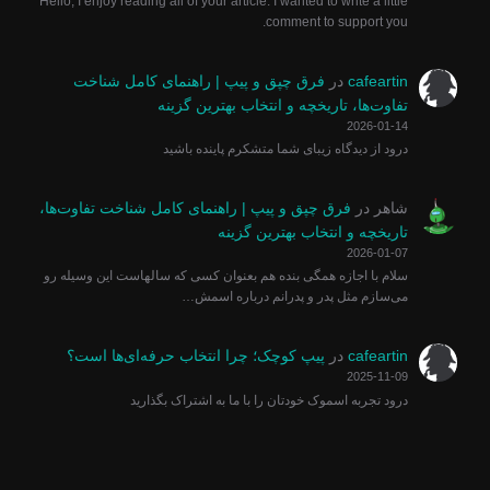
Hello, I enjoy reading all of your article. I wanted to write a little
comment to support you.
cafeartin
در
فرق چپق و پیپ | راهنمای کامل شناخت
تفاوت‌ها، تاریخچه و انتخاب بهترین گزینه
2026-01-14
درود از دیدگاه زیبای شما متشکرم پاینده باشید
شاهر
در
فرق چپق و پیپ | راهنمای کامل شناخت تفاوت‌ها،
تاریخچه و انتخاب بهترین گزینه
2026-01-07
سلام با اجازه همگی بنده هم بعنوان کسی که سالهاست این وسیله رو
می‌سازم مثل پدر و پدرانم درباره اسمش…
cafeartin
در
پیپ کوچک؛ چرا انتخاب حرفه‌ای‌ها است؟
2025-11-09
درود تجربه اسموک خودتان را با ما به اشتراک بگذارید