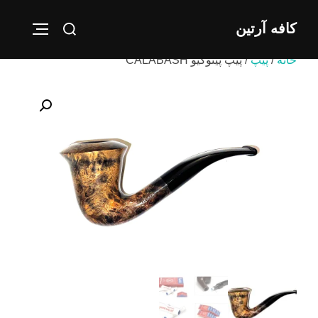
Ski
Search
کافه آرتین
t
IGATION
for:
conten
خانه
/
پیپ
/ پیپ پینوکیو CALABASH