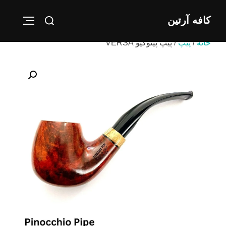
Ski
Search
کافه آرتین
t
IGATION
for:
conten
خانه
/
پیپ
/ پیپ پینوکیو VERSA