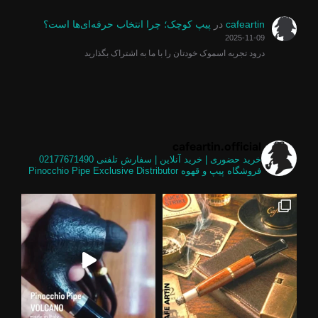
cafeartin
در
پیپ کوچک؛ چرا انتخاب حرفه‌ای‌ها است؟
2025-11-09
درود تجربه اسموک خودتان را با ما به اشتراک بگذارید
cafeartin.official
خرید حضوری | خرید آنلاین | سفارش تلفنی
02177671490
فروشگاه پیپ و قهوه
Pinocchio Pipe Exclusive Distributor
ز فیل
تشفشان یکی از خاص ترین شیپ های موج