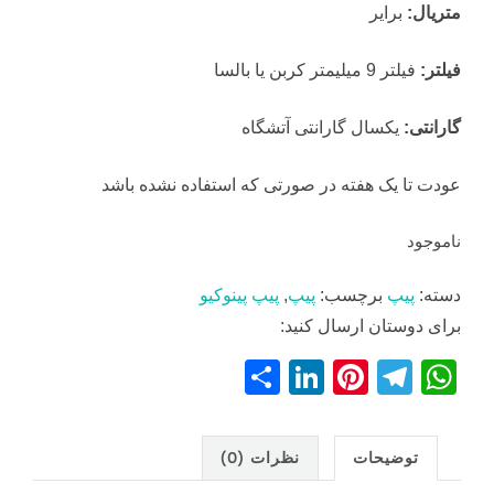
متریال:
برایر
فیلتر:
فیلتر 9 میلیمتر کربن یا بالسا
گارانتی:
یکسال گارانتی آتشگاه
عودت تا یک هفته در صورتی که استفاده نشده باشد
ناموجود
دسته:
پیپ
برچسب:
پیپ
,
پیپ پینوکیو
برای دوستان ارسال کنید:
S
Li
Pi
T
W
h
n
nt
el
h
ar
k
er
e
at
توضیحات
نظرات (0)
e
e
e
gr
s