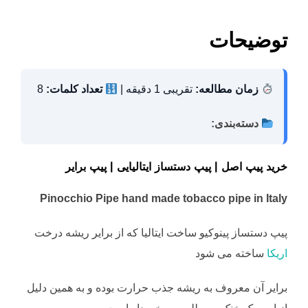
dI
st
a
A
n
m
p
توضیحات
p
زمان مطالعه:
تقریبی 1 دقیقه |
تعداد کلمات:
8
دسته‌بندی:
خرید پیپ اصل | پیپ دستساز ایتالیایی | پیپ برایر
Pinocchio Pipe
hand made tobacco pipe in Italy
پیپ دستساز پینوکیو ساخت ایتالیا که از برایر ریشه درخت
اریکا
ساخته می شود
برایر آن معروف به ریشه جذب حرارت بوده و به همین دلیل