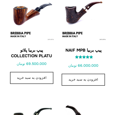
پیپ بربیا NAIF MPB
پیپ بربیا پلاتو
COLLECTION PLATU
امتیاز
69.500.000 تومان
66.000.000 تومان
5.00
از 5
افزودن به سبد خرید
افزودن به سبد خرید