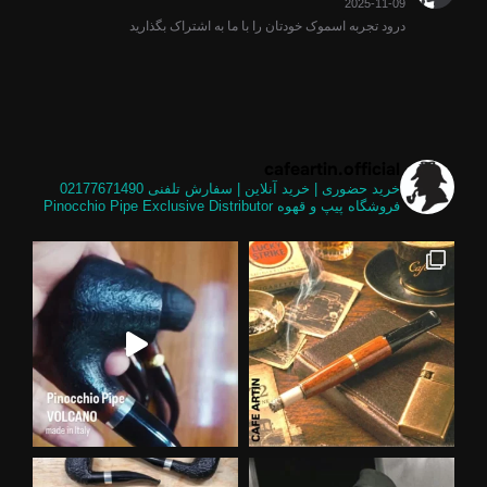
2025-11-09
درود تجربه اسموک خودتان را با ما به اشتراک بگذارید
cafeartin.official
خرید حضوری | خرید آنلاین | سفارش تلفنی
02177671490
فروشگاه پیپ و قهوه
Pinocchio Pipe Exclusive Distributor
ز فیل
تشفشان یکی از خاص ترین شیپ های موج
ت هم
 خوب نیست .... وقتی معنای کلمات هم