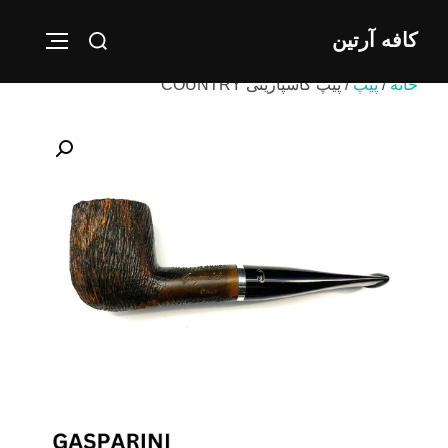
Ski
Search
کافه آرتین
t
IGATION
for:
conten
خانه
/
پیپ
/ پیپ گاسپارینی COUNTRY