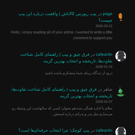
page
در
پیپ ریورس کالاباش | واقعیت درباره این پیپ
چیست؟
2026-03-22
Hello, I enjoy reading all of your article. I wanted to write a little
comment to support you.
cafeartin
در
فرق چپق و پیپ | راهنمای کامل شناخت
تفاوت‌ها، تاریخچه و انتخاب بهترین گزینه
2026-01-14
درود از دیدگاه زیبای شما متشکرم پاینده باشید
شاهر
در
فرق چپق و پیپ | راهنمای کامل شناخت تفاوت‌ها،
تاریخچه و انتخاب بهترین گزینه
2026-01-07
سلام با اجازه همگی بنده هم بعنوان کسی که سالهاست این وسیله رو
می‌سازم مثل پدر و پدرانم درباره اسمش…
cafeartin
در
پیپ کوچک؛ چرا انتخاب حرفه‌ای‌ها است؟