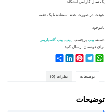
یک سال گارانتی آتشگاه
عودت در صورت عدم استفاده تا یک هفته
ناموجود
دسته:
پیپ
برچسب:
پیپ
,
پیپ گاسپارینی
برای دوستان ارسال کنید:
S
Li
Pi
T
W
h
n
nt
el
h
ar
k
er
e
at
توضیحات
نظرات (0)
e
e
e
gr
s
dI
st
a
A
n
m
p
توضیحات
p