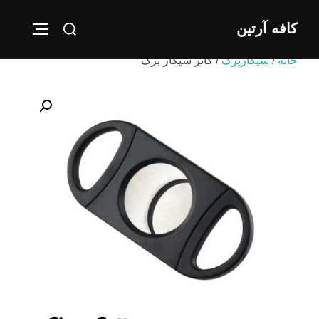
Ski
Search
کافه آرتین
t
IGATION
for:
conten
خانه
/
سیگاربرگ
/ کاتر سیگار برگ