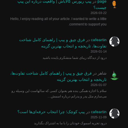
page
در
پیپ ریورس کالاباش | واقعیت درباره این پیپ
چیست؟
2026-03-22
Hello, I enjoy reading all of your article. I wanted to write a little
comment to support you.
cafeartin
در
فرق چپق و پیپ | راهنمای کامل شناخت
تفاوت‌ها، تاریخچه و انتخاب بهترین گزینه
2026-01-14
درود از دیدگاه زیبای شما متشکرم پاینده باشید
شاهر
در
فرق چپق و پیپ | راهنمای کامل شناخت تفاوت‌ها،
تاریخچه و انتخاب بهترین گزینه
2026-01-07
سلام با اجازه همگی بنده هم بعنوان کسی که سالهاست این وسیله رو
می‌سازم مثل پدر و پدرانم درباره اسمش…
cafeartin
در
پیپ کوچک؛ چرا انتخاب حرفه‌ای‌ها است؟
2025-11-09
درود تجربه اسموک خودتان را با ما به اشتراک بگذارید