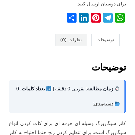
برای دوستان ارسال کنید:
S
Li
Pi
T
W
h
n
nt
el
h
ar
k
er
e
at
توضیحات
نظرات (0)
e
e
e
gr
s
dI
st
a
A
n
m
p
توضیحات
p
زمان مطالعه:
تقریبی 0 دقیقه |
تعداد کلمات:
0
دسته‌بندی:
کاتر سیگاربرگ وسیله ای حرفه ای برای کات کردن انواع
سیگاربرگ است. برای تنظیم کردن رنج حتما احتیاج به کاتر