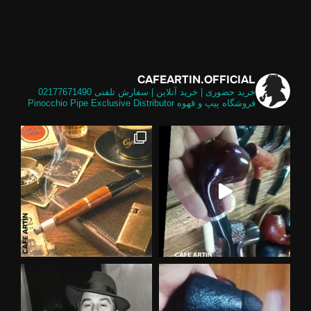
CAFEARTIN.OFFICIAL
خرید حضوری | خرید آنلاین | سفارش تلفنی
02177671490
فروشگاه پیپ و قهوه
Pinocchio Pipe Exclusive Distributor
لی و
تالیایی برابر گلد امکان استفاده از فیل
 موج
د کسب و کار نشین یه دوستی می‌گفت هم