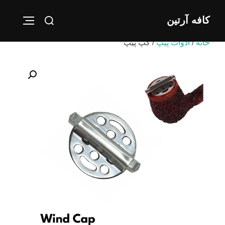
Ski
Search
کافه آرتین
t
IGATION
for:
conten
خانه
/
ادوات پیپ
/ کپ پیپ