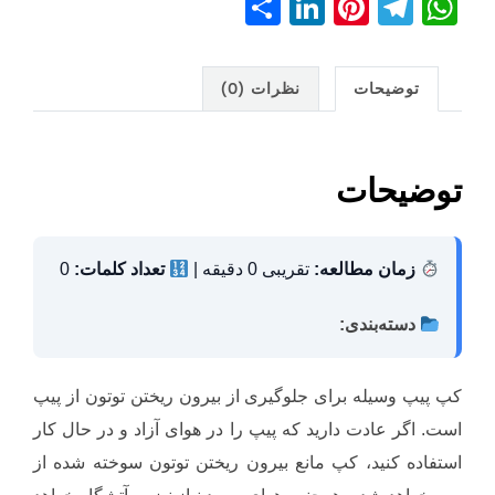
S
Li
Pi
T
W
h
n
nt
el
h
ar
k
er
e
at
توضیحات
نظرات (0)
e
e
e
gr
s
dI
st
a
A
n
m
p
توضیحات
p
زمان مطالعه:
تقریبی 0 دقیقه |
تعداد کلمات:
0
دسته‌بندی:
کپ پیپ وسیله برای جلوگیری از بیرون ریختن توتون از پیپ
است. اگر عادت دارید که پیپ را در هوای آزاد و در حال کار
استفاده کنید، کپ مانع بیرون ریختن توتون سوخته شده از