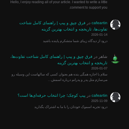
Hello, I enjoy reading all of your article. I wanted to write a little
comment to support you.
cafeartin
در
فرق چپق و پیپ | راهنمای کامل شناخت
تفاوت‌ها، تاریخچه و انتخاب بهترین گزینه
2026-01-14
درود از دیدگاه زیبای شما متشکرم پاینده باشید
شاهر
در
فرق چپق و پیپ | راهنمای کامل شناخت تفاوت‌ها،
تاریخچه و انتخاب بهترین گزینه
2026-01-07
سلام با اجازه همگی بنده هم بعنوان کسی که سالهاست این وسیله رو
می‌سازم مثل پدر و پدرانم درباره اسمش…
cafeartin
در
پیپ کوچک؛ چرا انتخاب حرفه‌ای‌ها است؟
2025-11-09
درود تجربه اسموک خودتان را با ما به اشتراک بگذارید